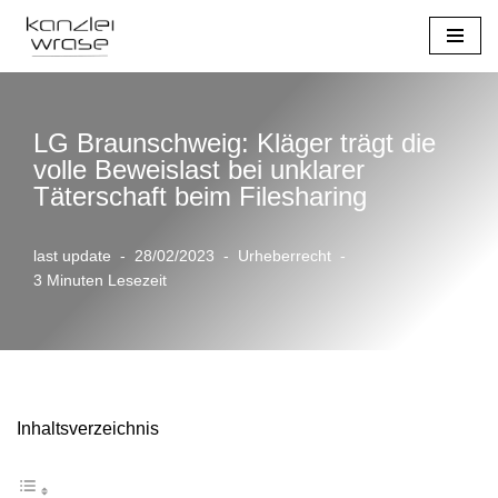
Zum
Inhalt
springen
LG Braunschweig: Kläger trägt die
volle Beweislast bei unklarer
Täterschaft beim Filesharing
last update
28/02/2023
Urheberrecht
3 Minuten Lesezeit
Inhaltsverzeichnis