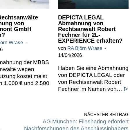
echtsanwälte
DEPICTA LEGAL
ung von
Abmahnung von
mont GmbH
Rechtsanwalt Robert
n?
Fechner für 2L-
EXPERIENCE erhalten?
jörn Wrase
von
RA Björn Wrase
26
14/04/2026
bmahnung der MBBS
Haben Sie eine Abmahnung
nwälte wegen
von DEPICTA LEGAL oder
tzung kostet meist
von Rechtsanwalt Robert
n 1.000 € und 2.500
Fechner im Namen von…
ᐅ
NÄCHSTER BEITRAG
AG München: Filesharing erfordert
m
Nachforschungen des Anschlussinhabers