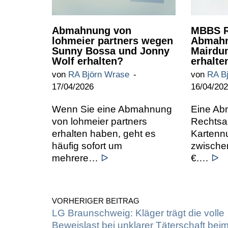
Abmahnung von
MBBS R
lohmeier partners wegen
Abmahn
Sunny Bossa und Jonny
Mairdu
Wolf erhalten?
erhalte
von
RA Björn Wrase
von
RA B
17/04/2026
16/04/20
Wenn Sie eine Abmahnung
Eine A
von lohmeier partners
Rechtsa
erhalten haben, geht es
Kartennu
häufig sofort um
zwische
mehrere…
ᐅ
€.…
ᐅ
VORHERIGER BEITRAG
LG Braunschweig: Kläger trägt die volle
Beweislast bei unklarer Täterschaft bei