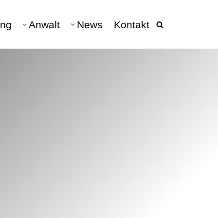
ng
Anwalt
News
Kontakt
beratung
040 - 228 682 10
DATENSCHUTZ
Datenschutz & Datenschutzrecht
DSGVO
hen
Datenschutz Anwalt
Verarbeitungsverzeichnis
Vertretung DSGVO-Auskunft
Auskunftsanspruch &
Schadensersatz