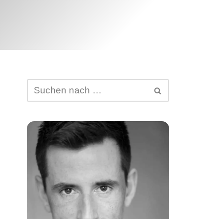
Abtretung von DSGVO-
Ansprüchen
Schufa-Eintrag
Spam Mail