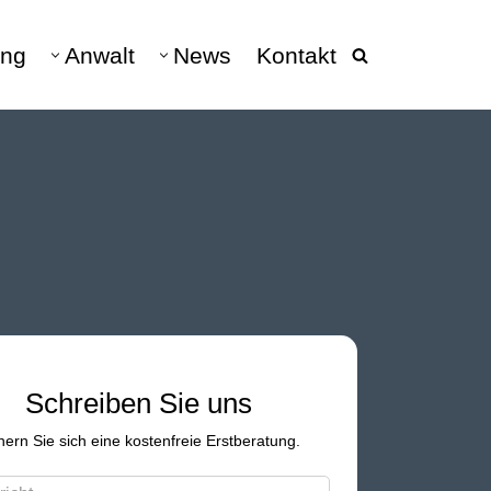
ng
Anwalt
News
Kontakt
beratung
040 - 228 682 10
DATENSCHUTZ
Datenschutz & Datenschutzrecht
DSGVO
hen
Datenschutz Anwalt
Verarbeitungsverzeichnis
Vertretung DSGVO-Auskunft
Schreiben Sie uns
Auskunftsanspruch &
hern Sie sich eine kostenfreie Erstberatung.
Schadensersatz