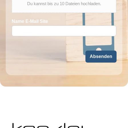
i
Du kannst bis zu 10 Dateien hochladen.
Name E-Mail Site
Absenden