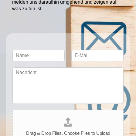
melden uns daraufhin umgehend und zeigen auf,
was zu tun ist.
N
E
a
-
m
M
T
e
a
e
*
i
x
l
t
*
*
D
a
t
e
Drag & Drop Files,
Choose Files to Upload