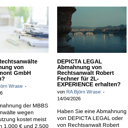
echtsanwälte
DEPICTA LEGAL
ung von
Abmahnung von
mont GmbH
Rechtsanwalt Robert
n?
Fechner für 2L-
EXPERIENCE erhalten?
jörn Wrase
von
RA Björn Wrase
26
14/04/2026
bmahnung der MBBS
Haben Sie eine Abmahnung
nwälte wegen
von DEPICTA LEGAL oder
tzung kostet meist
von Rechtsanwalt Robert
n 1.000 € und 2.500