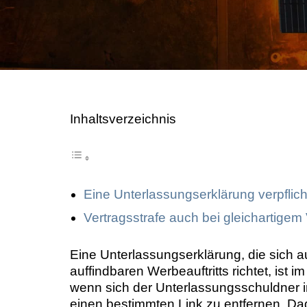
Image Professionals GmbH
August Image LLC
CBH Rechtsanwälte
Inhaltsverzeichnis
Eine Unterlassungserklärung verpflich
Vertragsstrafe auch bei gleichartigem
Eine Unterlassungserklärung, die sich 
auffindbaren Werbeauftritts richtet, ist i
wenn sich der Unterlassungsschuldner in 
einen bestimmten Link zu entfernen. Dadur