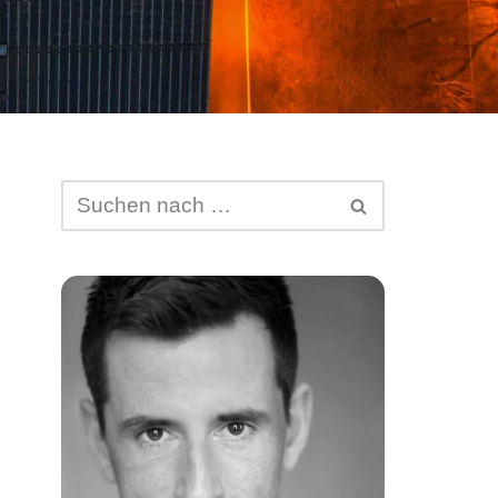
Abtretung von DSGVO-
Ansprüchen
Schufa-Eintrag
Spam Mail