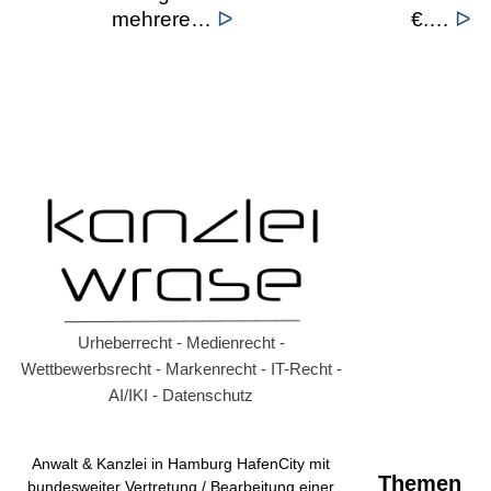
mehrere…
ᐅ
€.…
ᐅ
Urheberrecht - Medienrecht -
Wettbewerbsrecht - Markenrecht - IT-Recht -
AI/IKI - Datenschutz
Anwalt & Kanzlei in Hamburg HafenCity mit
Themen
bundesweiter Vertretung / Bearbeitung einer