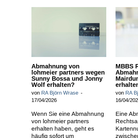
Abmahnung von
MBBS R
lohmeier partners wegen
Abmahn
Sunny Bossa und Jonny
Mairdu
Wolf erhalten?
erhalte
von
RA Björn Wrase
von
RA B
17/04/2026
16/04/20
Wenn Sie eine Abmahnung
Eine A
von lohmeier partners
Rechtsa
erhalten haben, geht es
Kartennu
häufig sofort um
zwische