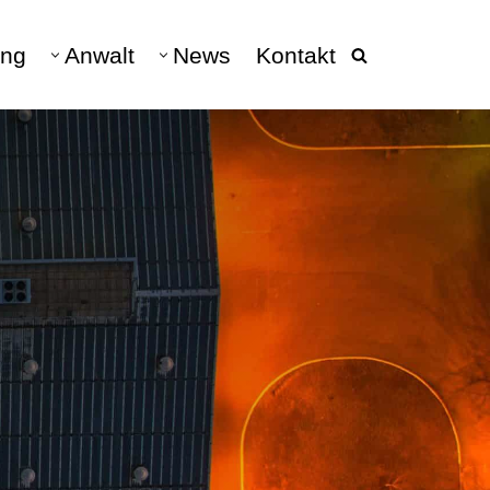
ng
Anwalt
News
Kontakt
beratung
040 - 228 682 10
DATENSCHUTZ
Datenschutz & Datenschutzrecht
DSGVO
hen
Datenschutz Anwalt
Verarbeitungsverzeichnis
Vertretung DSGVO-Auskunft
Auskunftsanspruch &
Schadensersatz