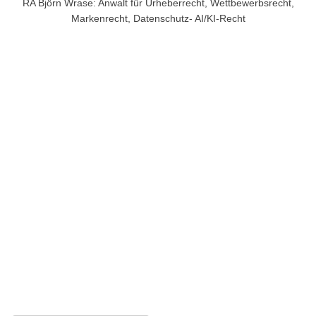
RA Björn Wrase: Anwalt für Urheberrecht, Wettbewerbsrecht,
Markenrecht, Datenschutz- AI/KI-Recht
Kontakt per E-Mai
l
Schreiben Sie uns und nutzen Sie die kostenfreie
Ersteinschätzung!
Haben Sie eine Abmahnung oder sonstigen Schriftverkehr
erhalten, fügen Sie diese Dokumente bei, um eine
zielgerichtete Einschätzung zu erhalten.