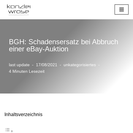
Zum
Inhalt
springen
BGH: Schadensersatz bei Abbruch
einer eBay-Auktion
last update
17/08/2021
unkategorisiertes
4 Minuten Lesezeit
Inhaltsverzeichnis