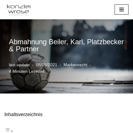
Zum
Inhalt
springen
Abmahnung Beiler, Karl, Platzbecker
& Partner
last update
05/05/2021
Markenrecht
4 Minuten Lesezeit
Inhaltsverzeichnis