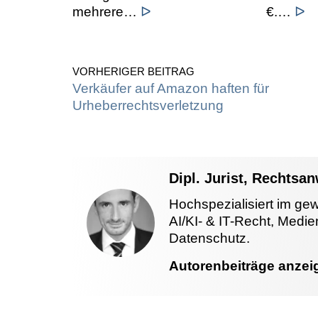
mehrere…
ᐅ
€.…
ᐅ
VORHERIGER BEITRAG
Verkäufer auf Amazon haften für
Urheberrechtsverletzung
Dipl. Jurist, Rechtsa
Hochspezialisiert im ge
AI/KI- & IT-Recht, Medi
Datenschutz.
Autorenbeiträge anzei