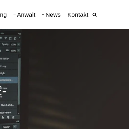
ng
Anwalt
News
Kontakt
beratung
040 - 228 682 10
DATENSCHUTZ
Datenschutz & Datenschutzrecht
DSGVO
hen
Datenschutz Anwalt
Verarbeitungsverzeichnis
-
Vertretung DSGVO-Auskunft
Auskunftsanspruch &
Schadensersatz