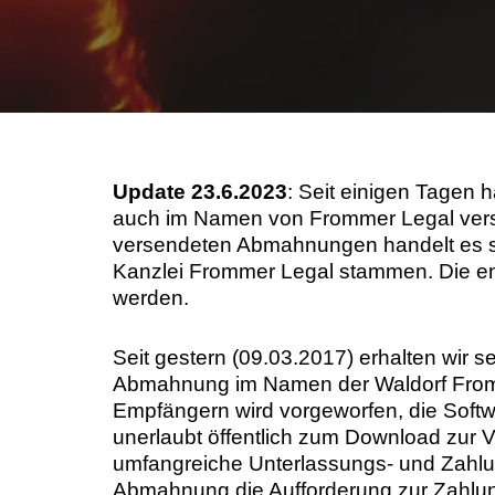
Image Professionals GmbH
August Image LLC
CBH Rechtsanwälte
Update 23.6.2023
: Seit einigen Tagen
auch im Namen von Frommer Legal verse
versendeten Abmahnungen handelt es si
Kanzlei Frommer Legal stammen. Die ent
werden.
Seit gestern (09.03.2017) erhalten wir s
Abmahnung im Namen der Waldorf From
Empfängern wird vorgeworfen, die Soft
unerlaubt öffentlich zum Download zur V
umfangreiche Unterlassungs- und Zahlu
Abmahnung die Aufforderung zur Zahlun