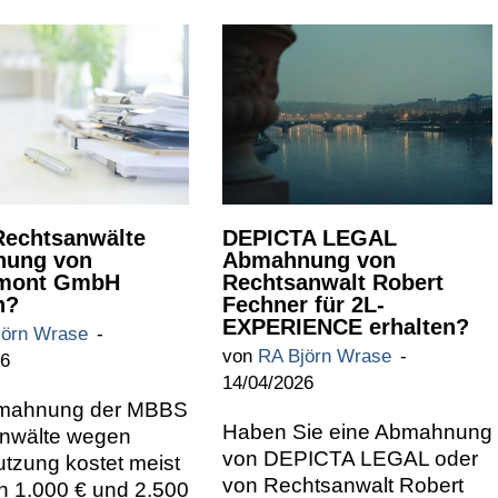
echtsanwälte
DEPICTA LEGAL
ung von
Abmahnung von
mont GmbH
Rechtsanwalt Robert
n?
Fechner für 2L-
EXPERIENCE erhalten?
jörn Wrase
von
RA Björn Wrase
26
14/04/2026
bmahnung der MBBS
Haben Sie eine Abmahnung
nwälte wegen
von DEPICTA LEGAL oder
tzung kostet meist
von Rechtsanwalt Robert
n 1.000 € und 2.500