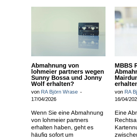
Abmahnung von
MBBS R
lohmeier partners wegen
Abmahn
Sunny Bossa und Jonny
Mairdu
Wolf erhalten?
erhalte
von
RA Björn Wrase
von
RA B
17/04/2026
16/04/20
Wenn Sie eine Abmahnung
Eine A
von lohmeier partners
Rechtsa
erhalten haben, geht es
Kartennu
häufig sofort um
zwische