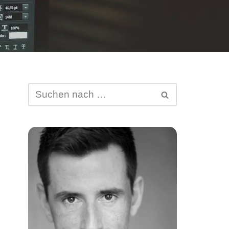
Abtretung von DSGVO-
Ansprüchen
Schufa-Eintrag
Spam Mail