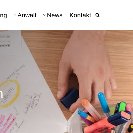
ng
Anwalt
News
Kontakt
beratung
040 - 228 682 10
DATENSCHUTZ
Datenschutz & Datenschutzrecht
DSGVO
hen
Datenschutz Anwalt
Verarbeitungsverzeichnis
m
Vertretung DSGVO-Auskunft
Auskunftsanspruch &
Schadensersatz