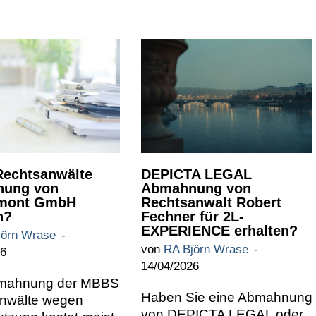
echtsanwälte
DEPICTA LEGAL
ung von
Abmahnung von
mont GmbH
Rechtsanwalt Robert
n?
Fechner für 2L-
EXPERIENCE erhalten?
jörn Wrase
von
RA Björn Wrase
26
14/04/2026
bmahnung der MBBS
Haben Sie eine Abmahnung
nwälte wegen
von DEPICTA LEGAL oder