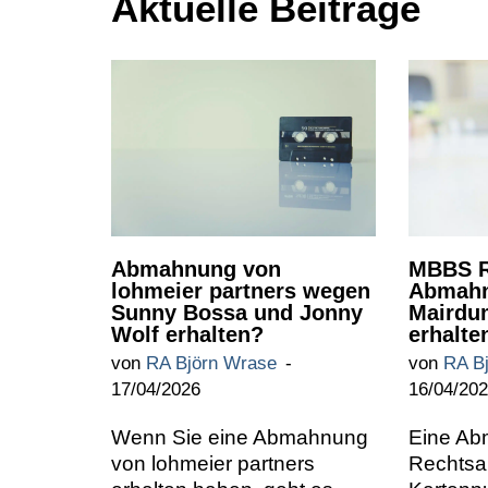
Aktuelle Beiträge
Abmahnung von
MBBS R
lohmeier partners wegen
Abmahn
Sunny Bossa und Jonny
Mairdu
Wolf erhalten?
erhalte
von
RA Björn Wrase
von
RA B
17/04/2026
16/04/20
Wenn Sie eine Abmahnung
Eine A
von lohmeier partners
Rechtsa