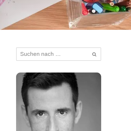
Abtretung von DSGVO-
Ansprüchen
Schufa-Eintrag
Spam Mail