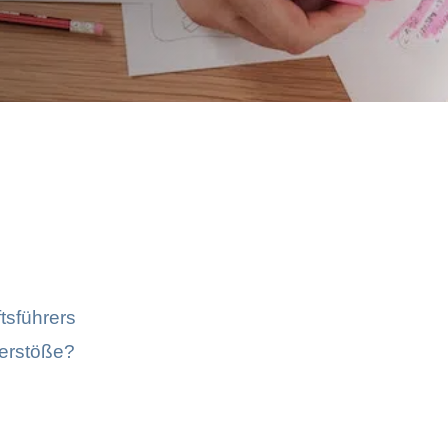
Markenrechtsverletzung
sführers
Verstöße?