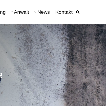
ng
Anwalt
News
Kontakt
beratung
040 - 228 682 10
DATENSCHUTZ
Datenschutz & Datenschutzrecht
DSGVO
hen
Datenschutz Anwalt
Verarbeitungsverzeichnis
e
Vertretung DSGVO-Auskunft
Auskunftsanspruch &
Schadensersatz