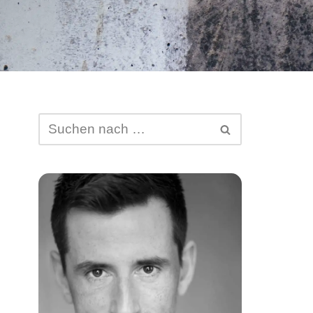
Abtretung von DSGVO-
Ansprüchen
Schufa-Eintrag
Spam Mail