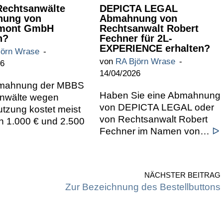
echtsanwälte
DEPICTA LEGAL
ung von
Abmahnung von
mont GmbH
Rechtsanwalt Robert
n?
Fechner für 2L-
EXPERIENCE erhalten?
jörn Wrase
von
RA Björn Wrase
26
14/04/2026
bmahnung der MBBS
Haben Sie eine Abmahnung
nwälte wegen
von DEPICTA LEGAL oder
tzung kostet meist
von Rechtsanwalt Robert
n 1.000 € und 2.500
Fechner im Namen von…
ᐅ
NÄCHSTER BEITRAG
Zur Bezeichnung des Bestellbuttons