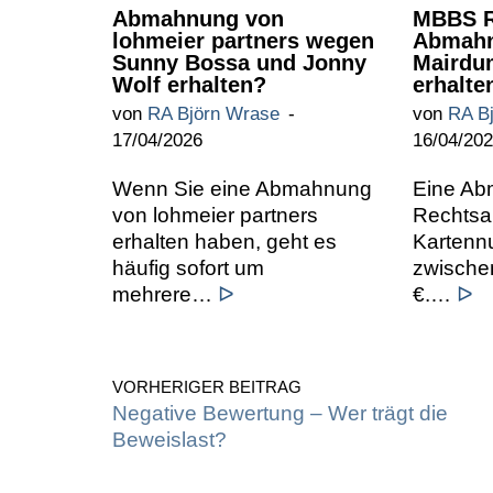
Abmahnung von
MBBS R
lohmeier partners wegen
Abmahn
Sunny Bossa und Jonny
Mairdu
Wolf erhalten?
erhalte
von
RA Björn Wrase
von
RA B
17/04/2026
16/04/20
Wenn Sie eine Abmahnung
Eine A
von lohmeier partners
Rechtsa
erhalten haben, geht es
Kartennu
häufig sofort um
zwische
mehrere…
ᐅ
€.…
ᐅ
VORHERIGER BEITRAG
Negative Bewertung – Wer trägt die
Beweislast?