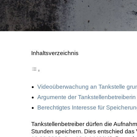
Image Professionals GmbH
August Image LLC
CBH Rechtsanwälte
Inhaltsverzeichnis
Videoüberwachung an Tankstelle grund
Argumente der Tankstellenbetreiberin
Berechtigtes Interesse für Speicheru
Tankstellenbetreiber dürfen die Aufnah
Stunden speichern. Dies entschied das 