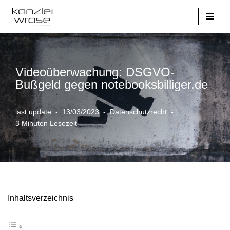
Zum
Inhalt
springen
Videoüberwachung: DSGVO-
Bußgeld gegen notebooksbilliger.de
last update
13/03/2023
Datenschutzrecht
3 Minuten Lesezeit
Inhaltsverzeichnis