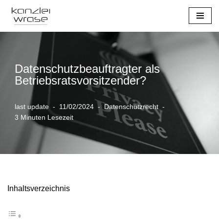
Zum
Inhalt
springen
Datenschutzbeauftragter als
Betriebsratsvorsitzender?
last update
11/02/2024
Datenschutzrecht
3 Minuten Lesezeit
Inhaltsverzeichnis