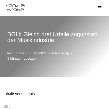
Zum
Inhalt
springen
BGH: Gleich drei Urteile zugunsten
der Musikindustrie
last update
05/05/2021
Filesharing
3 Minuten Lesezeit
Inhaltsverzeichnis