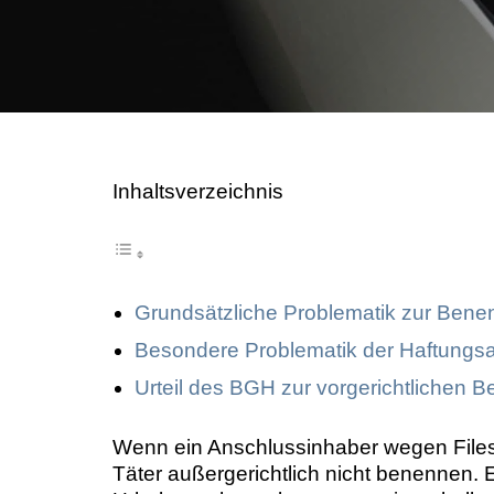
Image Professionals GmbH
August Image LLC
CBH Rechtsanwälte
Inhaltsverzeichnis
Grundsätzliche Problematik zur Bene
Besondere Problematik der Haftungs
Urteil des BGH zur vorgerichtlichen 
Wenn ein Anschlussinhaber wegen Files
Täter außergerichtlich nicht benennen. 