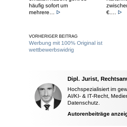
häufig sofort um
zwische
mehrere…
ᐅ
€.…
ᐅ
VORHERIGER BEITRAG
Werbung mit 100% Original ist
wettbewerbswidrig
Dipl. Jurist, Rechtsa
Hochspezialisiert im ge
AI/KI- & IT-Recht, Medi
Datenschutz.
Autorenbeiträge anzei