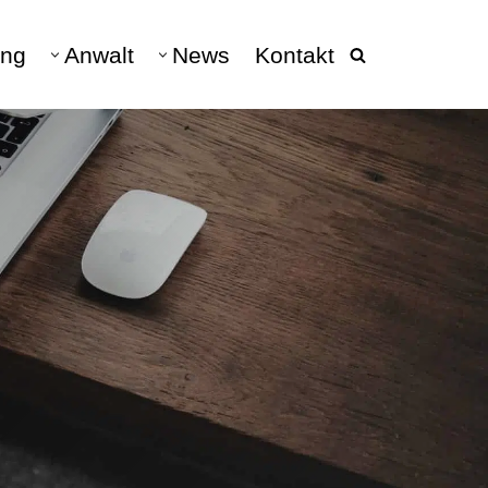
ng
Anwalt
News
Kontakt
beratung
040 - 228 682 10
DATENSCHUTZ
Datenschutz & Datenschutzrecht
DSGVO
hen
Datenschutz Anwalt
Verarbeitungsverzeichnis
Vertretung DSGVO-Auskunft
Auskunftsanspruch &
Schadensersatz