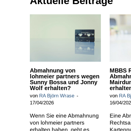
Aktuelle Beiträge
Abmahnung von
MBBS R
lohmeier partners wegen
Abmahn
Sunny Bossa und Jonny
Mairdu
Wolf erhalten?
erhalte
von
RA Björn Wrase
von
RA B
17/04/2026
16/04/20
Wenn Sie eine Abmahnung
Eine A
von lohmeier partners
Rechtsa
erhalten haben, geht es
Kartennu