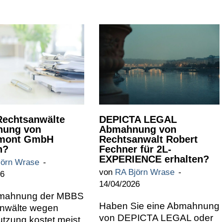
echtsanwälte
DEPICTA LEGAL
ung von
Abmahnung von
mont GmbH
Rechtsanwalt Robert
n?
Fechner für 2L-
EXPERIENCE erhalten?
jörn Wrase
von
RA Björn Wrase
26
14/04/2026
bmahnung der MBBS
Haben Sie eine Abmahnung
nwälte wegen
von DEPICTA LEGAL oder
tzung kostet meist