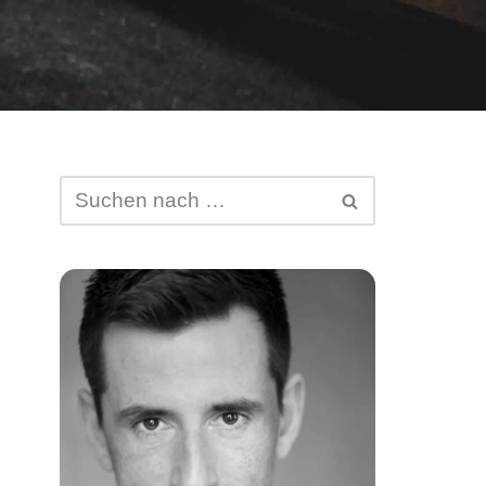
Abtretung von DSGVO-
Ansprüchen
Schufa-Eintrag
Spam Mail