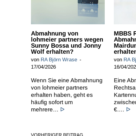
Abmahnung von
MBBS R
lohmeier partners wegen
Abmahn
Sunny Bossa und Jonny
Mairdu
Wolf erhalten?
erhalte
von
RA Björn Wrase
von
RA B
17/04/2026
16/04/20
Wenn Sie eine Abmahnung
Eine A
von lohmeier partners
Rechtsa
erhalten haben, geht es
Kartennu
häufig sofort um
zwische
mehrere…
ᐅ
€.…
ᐅ
VORHERIGER BEITRAG