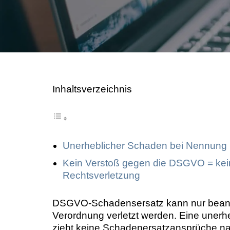
Image Professionals GmbH
August Image LLC
CBH Rechtsanwälte
Inhaltsverzeichnis
Unerheblicher Schaden bei Nennung 
Kein Verstoß gegen die DSGVO = ke
Rechtsverletzung
DSGVO-Schadensersatz kann nur beansp
Verordnung verletzt werden. Eine uner
zieht keine Schadenersatzansprüche nac