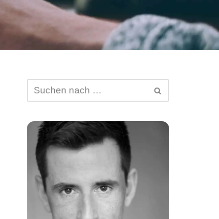
Abtretung von DSGVO-
Ansprüchen
Schufa-Eintrag
Spam Mail