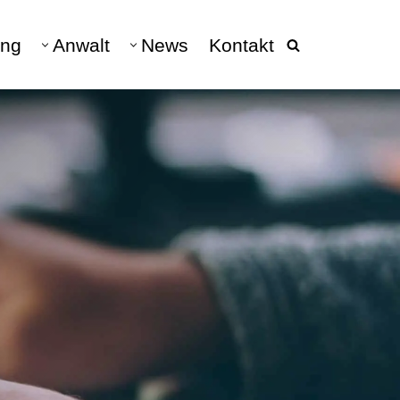
ng
Anwalt
News
Kontakt
beratung
040 - 228 682 10
DATENSCHUTZ
Datenschutz & Datenschutzrecht
DSGVO
hen
Datenschutz Anwalt
Verarbeitungsverzeichnis
Vertretung DSGVO-Auskunft
Auskunftsanspruch &
Schadensersatz