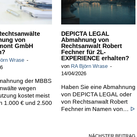
echtsanwälte
DEPICTA LEGAL
ung von
Abmahnung von
mont GmbH
Rechtsanwalt Robert
n?
Fechner für 2L-
EXPERIENCE erhalten?
jörn Wrase
von
RA Björn Wrase
26
14/04/2026
bmahnung der MBBS
Haben Sie eine Abmahnung
nwälte wegen
von DEPICTA LEGAL oder
tzung kostet meist
von Rechtsanwalt Robert
n 1.000 € und 2.500
Fechner im Namen von…
ᐅ
NÄCHSTER BEITRAG