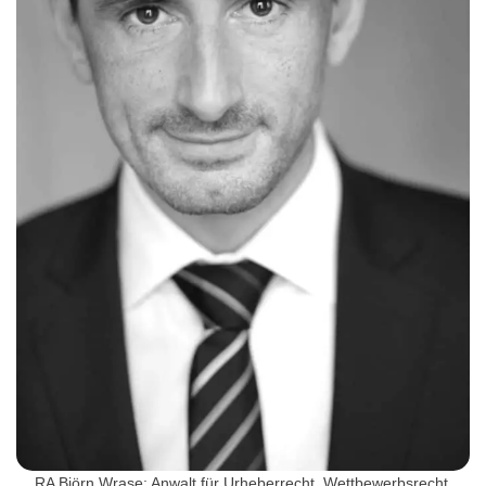
RA Björn Wrase: Anwalt für Urheberrecht, Wettbewerbsrecht,