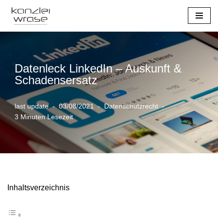
Zum
Inhalt
springen
Datenleck LinkedIn – Auskunft &
Schadensersatz
last update
03/08/2021
Datenschutzrecht
3 Minuten Lesezeit
Inhaltsverzeichnis