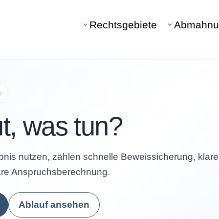
Rechtsgebiete
Abmahnu
Kostenfreie Erst
EWERBSRECHT
MARKENRECHT
 untereinander
Schutz von Kennzeichen
t
ttbewerbsrechtliche
Markenrecht
ng
t, was tun?
Unternehmenskennzeic
ettbewerbsrecht
Wortmarke
bnis nutzen, zählen schnelle Beweissicherung, klare
Bildmarke
r gewerblichen
are Anspruchsberechnung.
hutz Hamburg – Kanzlei
Markenanmeldung
Ablauf ansehen
Abmahnung wegen