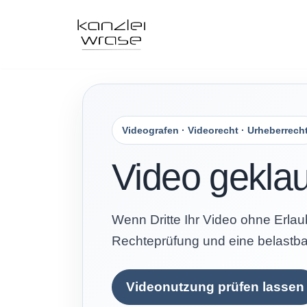
Zum
Inhalt
springen
URHEBERRECHT
WETTB
Geistiges Eigentum
Mitbewerber
Videografen · Videorecht · Urheberrech
Urheberrecht
eBay – we
Abmahnu
Video geklau
Bildrecht & Urheberrecht
Anwalt W
Urheberrechtsverletzung
Hamburg
Wenn Dritte Ihr Video ohne Erlau
Urheberrechtsverletzung Bild
Anwalt fü
Rechteprüfung und eine belastb
oder Foto
Rechtssc
Wrase
Haftungsformen
Videonutzung prüfen lassen