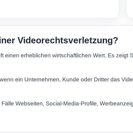
l
S
i
t
e
iner Videorechtsverletzung?
ft einen erheblichen wirtschaftlichen Wert. Es zeigt 
 wenn ein Unternehmen, Kunde oder Dritter das Video
e Fälle Webseiten, Social-Media-Profile, Werbeanze