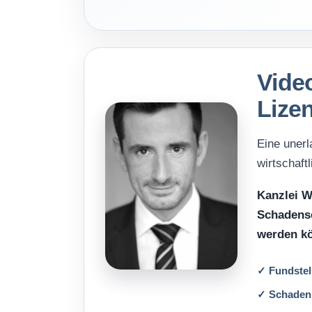
Image Professionals GmbH
August Image LLC
CBH Rechtsanwälte
Video
Lize
Eine unerl
wirtschaft
Kanzlei W
Schadense
werden k
✓ Fundstel
✓ Schaden