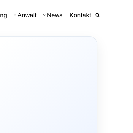
ng
Anwalt
News
Kontakt
beratung
040 - 228 682 10
DATENSCHUTZ
Datenschutz & Datenschutzrecht
DSGVO
hen
Datenschutz Anwalt
Verarbeitungsverzeichnis
Vertretung DSGVO-Auskunft
Auskunftsanspruch &
Schadensersatz