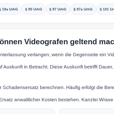
§ 19a UrhG
§ 95 UrhG
§ 97 UrhG
§ 97a UrhG
§ 101 U
önnen Videografen geltend ma
terlassung verlangen, wenn die Gegenseite ein Vid
Auskunft in Betracht. Diese Auskunft betrifft Daue
er Schadensersatz berechnen. Häufig erfolgt die Be
Ersatz anwaltlicher Kosten bestehen. Kanzlei Wrase