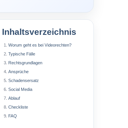
Abtretung von DSGVO-
Ansprüchen
Schufa-Eintrag
Inhaltsverzeichnis
Spam Mail
Worum geht es bei Videorechten?
Typische Fälle
Rechtsgrundlagen
Ansprüche
Schadensersatz
Social Media
Ablauf
Checkliste
FAQ